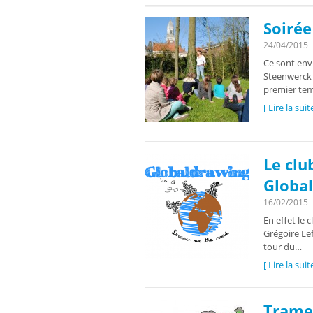
Soirée
24/04/2015
Ce sont envi
Steenwerck 
premier te
[ Lire la suit
Le clu
Globa
16/02/2015
En effet le
Grégoire Le
tour du…
[ Lire la suit
Trame