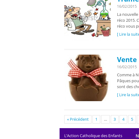
16/02/2015
La nouvelle
réco 2015. 
réco vous p
[ Lire la suit
Vente 
16/02/2015
Comme à Noë
Pâques pour
sont des ch
[ Lire la suit
« Précédent
1
…
3
4
5
L’Action Catholique des Enfants
N