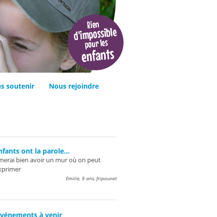
s soutenir
Nous rejoindre
nfants ont la parole…
imerai bien avoir un mur où on peut
xprimer
Emilie, 9 ans, fripounet
vénements à venir