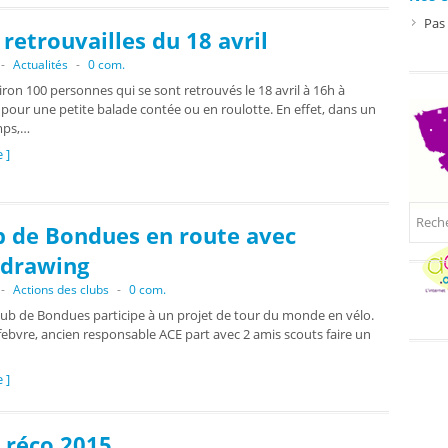
Pas
 retrouvailles du 18 avril
-
Actualités
-
0 com.
ron 100 personnes qui se sont retrouvés le 18 avril à 16h à
pour une petite balade contée ou en roulotte. En effet, dans un
mps,…
e ]
b de Bondues en route avec
ldrawing
-
Actions des clubs
-
0 com.
 club de Bondues participe à un projet de tour du monde en vélo.
febvre, ancien responsable ACE part avec 2 amis scouts faire un
e ]
 réco 2015