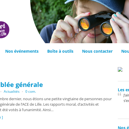
Nos événements
Boîte à outils
Nous contacter
Nou
blée générale
Les e
-
Actualités
-
0 com.
J’a
mbre dernier, nous étions une petite vingtaine de personnes pour
s’e
générale de l’ACE de Lille. Les rapports moral, d’activités et
t été votés à l’unanimité. Ainsi…
e ]
Nos é