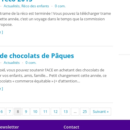
-
Actualités
,
Réco des enfants
-
0 com.
 trame de la réco est terminée ! Vous pouvez la télécharger trame
Cette année, c’est un voyage dans le temps que la commission
ropose.
e ]
de chocolats de Pâques
-
Actualités
-
0 com.
l, vous pouvez soutenir l’ACE en achetant des chocolats de
 vos enfants, amis, famille… Petit changement cette année, ce
ocolats « commerce équitable » (+ d’attention…
e ]
6
7
8
9
10
11
12
13
…
25
Suivant »
ewsletter
Contact