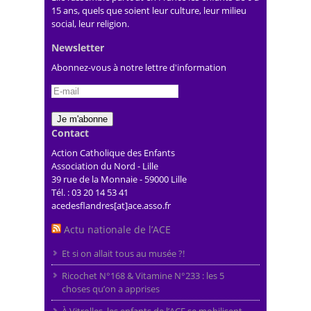
15 ans, quels que soient leur culture, leur milieu
social, leur religion.
Newsletter
Abonnez-vous à notre lettre d'information
Contact
Action Catholique des Enfants
Association du Nord - Lille
39 rue de la Monnaie - 59000 Lille
Tél. : 03 20 14 53 41
acedesflandres[at]ace.asso.fr
Actu nationale de l’ACE
Et si on allait tous au musée ?!
Ricochet N°168 & Vitamine N°233 : les 5
choses qu’on a apprises