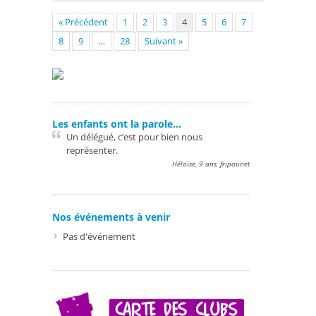
« Précédent
1
2
3
4
5
6
7
8
9
…
28
Suivant »
Les enfants ont la parole…
Un délégué, c’est pour bien nous
représenter.
Héloïse, 9 ans, fripounet
Nos événements à venir
Pas d'événement