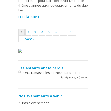
Hazebrouck, pour faire découvrir l’ACE, et le
thème d’année aux nouveaux enfants du club.
Les…
[ Lire la suite ]
1
2
3
4
5
6
…
13
Suivant »
Les enfants ont la parole…
On a ramassé les déchets dans la rue.
Sarah, 9 ans, fripounet
Nos événements à venir
Pas d'événement