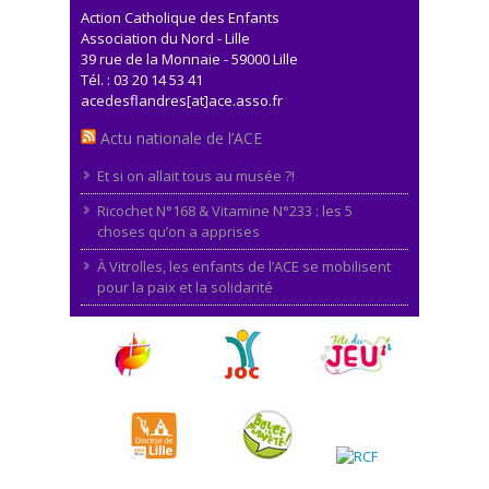
Action Catholique des Enfants
Association du Nord - Lille
39 rue de la Monnaie - 59000 Lille
Tél. : 03 20 14 53 41
acedesflandres[at]ace.asso.fr
Actu nationale de l’ACE
Et si on allait tous au musée ?!
Ricochet N°168 & Vitamine N°233 : les 5
choses qu’on a apprises
À Vitrolles, les enfants de l’ACE se mobilisent
pour la paix et la solidarité